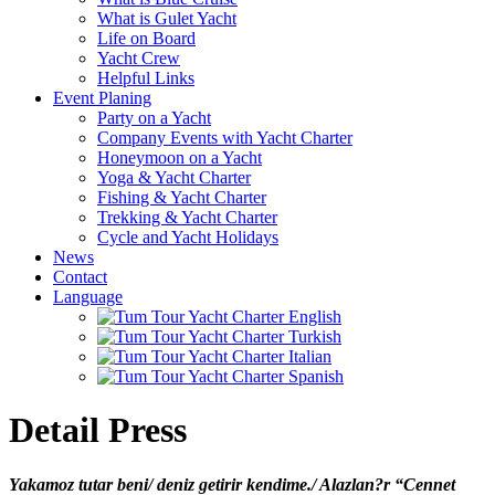
What is Gulet Yacht
Life on Board
Yacht Crew
Helpful Links
Event Planing
Party on a Yacht
Company Events with Yacht Charter
Honeymoon on a Yacht
Yoga & Yacht Charter
Fishing & Yacht Charter
Trekking & Yacht Charter
Cycle and Yacht Holidays
News
Contact
Language
Detail Press
Yakamoz tutar beni/ deniz getirir kendime./ Alazlan?r “Cennet