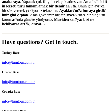
anakaraya
. Yapacak çok i?, gidecek çok adres var.
Ama belli ki i?
in lezzeti turu tamamlamak bir demir al??ta
. Onun için ayr?ca
bir söz vererek ç?k?yoruz tekneden.
Ayaklar?m?z buraya girdi?
imiz gibi ç?plak.
Ama gövdemiz hiç tan?mad???m?z bir dinçli?in
korumas?nda güne?e yürüyoruz.
Maviden sar?ya; bizi ne
bekliyorsa art?k, oraya…
Have questions? Get in touch.
Turkey Base
info@tumtour.com.tr
Greece Base
info@tumtour.com.tr
Croatia Base
info@tumtour.com.tr
Montenegro Base