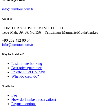
info@tumtour.com.tr
About us
TUM TUR YAT ISLETMESI LTD. STI.
Tepe Mah. 39. Sk No:156 – Yat Limanı Marmaris/Mugla/Turkey
+90 252 412 00 54
info@tumtour.com.tr
Why book with us?
Last minute booking
Best price guarantee
Private Gulet Holidays
What do crew do?
Need help?
Faq
How do I make a reservation?
Payment options